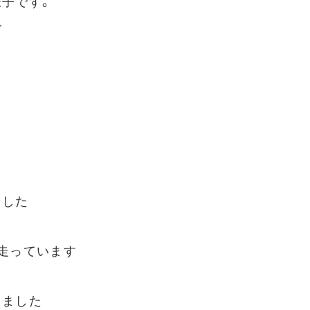
子です。
で
ました
走っています
きました