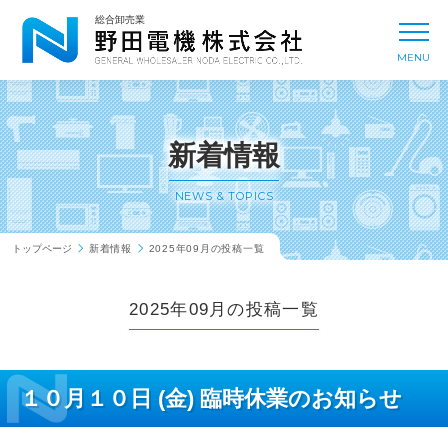
新着情報
NEWS & TOPICS
総合卸売業
toggl
MENU
事業内容
BUSINESS
会社概要
COMPANY
新着情報
取扱メーカー
MANUFACTURER
NEWS & TOPICS
トップページ
新着情報
2025年09月の投稿一覧
拠点一覧
OFFICE
2025年09月の投稿一覧
採用情報
RECRUIT
１０月１０日 (金) 臨時休業のお知らせ