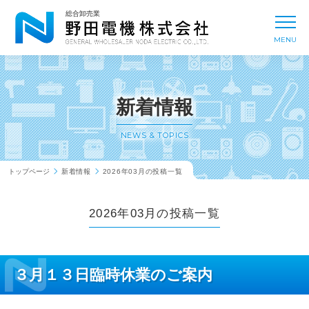
新着情報
NEWS & TOPICS
総合卸売業
toggl
MENU
事業内容
BUSINESS
会社概要
COMPANY
新着情報
取扱メーカー
MANUFACTURER
NEWS & TOPICS
トップページ
新着情報
2026年03月の投稿一覧
拠点一覧
OFFICE
2026年03月の投稿一覧
採用情報
RECRUIT
３月１３日臨時休業のご案内