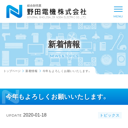
新着情報
NEWS & TOPICS
総合卸売業
toggl
MENU
事業内容
BUSINESS
会社概要
COMPANY
新着情報
取扱メーカー
MANUFACTURER
NEWS & TOPICS
トップページ
新着情報
今年もよろしくお願いいたします。
拠点一覧
OFFICE
今年もよろしくお願いいたします。
採用情報
RECRUIT
2020-01-18
トピックス
UPDATE