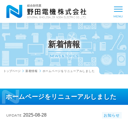
新着情報
NEWS & TOPICS
総合卸売業
toggl
MENU
事業内容
BUSINESS
会社概要
COMPANY
新着情報
取扱メーカー
MANUFACTURER
NEWS & TOPICS
トップページ
新着情報
ホームページをリニューアルしました
拠点一覧
OFFICE
ホームページをリニューアルしました
採用情報
RECRUIT
2025-08-28
お知らせ
UPDATE