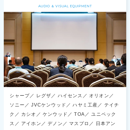
AUDIO ＆ VISUAL EQUIPMENT
シャープ
レグザ
ハイセンス
オリオン
ソニー
JVCケンウッド
ハヤミ工産
テイチ
ク
カシオ
ケンウッド
TOA
ユニペック
ス
アイホン
デノン
マスプロ
日本アン