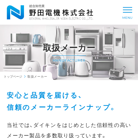
新着情報
NEWS & TOPICS
総合卸売業
toggl
MENU
事業内容
BUSINESS
会社概要
COMPANY
取扱メーカー
取扱メーカー
MANUFACTURER
MANUFACTURER
トップページ
取扱メーカー
拠点一覧
OFFICE
安心と品質を届ける、
信頼のメーカーラインナップ。
採用情報
RECRUIT
当社では、ダイキンをはじめとした信頼性の高い
メーカー製品を多数取り扱っています。