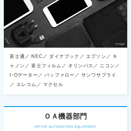
富士通
NEC
ダイナブック
エプソン
キ
ャノン
富士フィルム
オリンパス
ニコン
I･Oデーター
バッファロー
サンワサプライ
エレコム
マクセル
ＯＡ機器部門
OFFICE AUTOMATION EQUIPMENT