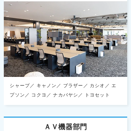
シャープ
キャノン
ブラザー
カシオ
エ
プソン
コクヨ
ナカバヤシ
トヨセット
ＡＶ機器部門