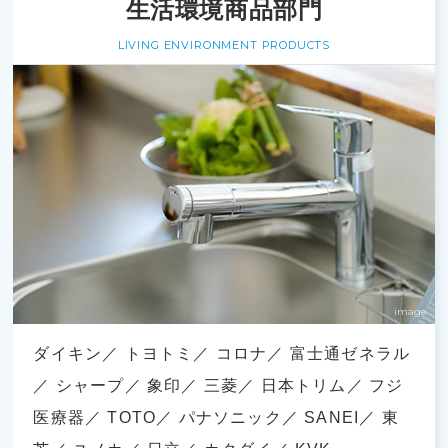
生活環境商品部門
LIVING ENVIRONMENT PRODUCTS
ダイキン
トヨトミ
コロナ
富士通ゼネラル
シャープ
象印
三菱
日本トリム
フジ
医療器
TOTO
パナソニック
SANEI
東