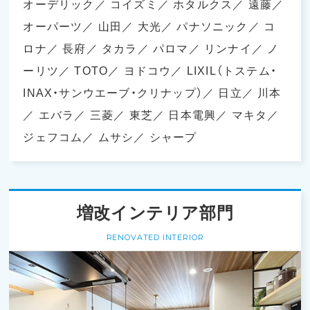
オーデリック
コイズミ
ホタルクス
遠藤
オーパーツ
山田
大光
パナソニック
コ
ロナ
長府
タカラ
パロマ
リンナイ
ノ
ーリツ
TOTO
ヨドコウ
LIXIL（トステム・
INAX・サンウエーブ・クリナップ）
日立
川本
エバラ
三菱
東芝
日本電興
マキタ
ジェフコム
ムサシ
シャープ
増改インテリア部門
RENOVATED INTERIOR