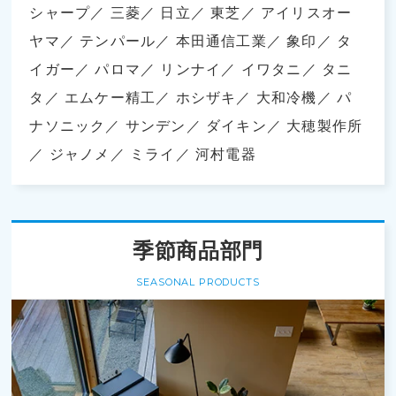
シャープ
三菱
日立
東芝
アイリスオー
ヤマ
テンパール
本田通信工業
象印
タ
イガー
パロマ
リンナイ
イワタニ
タニ
タ
エムケー精工
ホシザキ
大和冷機
パ
ナソニック
サンデン
ダイキン
大穂製作所
ジャノメ
ミライ
河村電器
季節商品部門
SEASONAL PRODUCTS