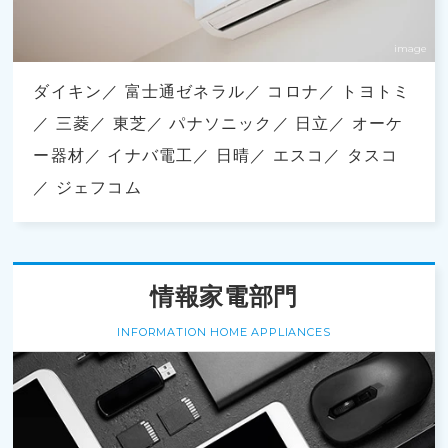
ダイキン
富士通ゼネラル
コロナ
トヨトミ
三菱
東芝
パナソニック
日立
オーケ
ー器材
イナバ電工
日晴
エスコ
タスコ
ジェフコム
情報家電部門
INFORMATION HOME APPLIANCES